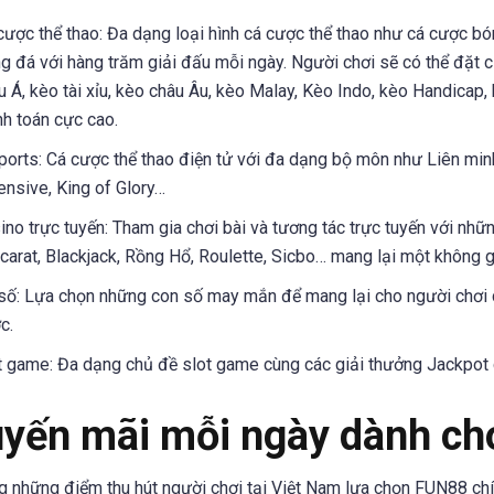
cược thể thao: Đa dạng loại hình cá cược thể thao như cá cược bón
g đá với hàng trăm giải đấu mỗi ngày. Người chơi sẽ có thể đặt 
u Á, kèo tài xỉu, kèo châu Âu, kèo Malay, Kèo Indo, kèo Handicap, 
nh toán cực cao.
ports: Cá cược thể thao điện tử với đa dạng bộ môn như Liên minh
ensive, King of Glory…
ino trực tuyến: Tham gia chơi bài và tương tác trực tuyến với nhữ
carat, Blackjack, Rồng Hổ, Roulette, Sicbo… mang lại một không gi
số: Lựa chọn những con số may mắn để mang lại cho người chơi cá
c.
t game: Đa dạng chủ đề slot game cùng các giải thưởng Jackpot
yến mãi mỗi ngày dành ch
g những điểm thu hút người chơi tại Việt Nam lựa chọn FUN88 chí