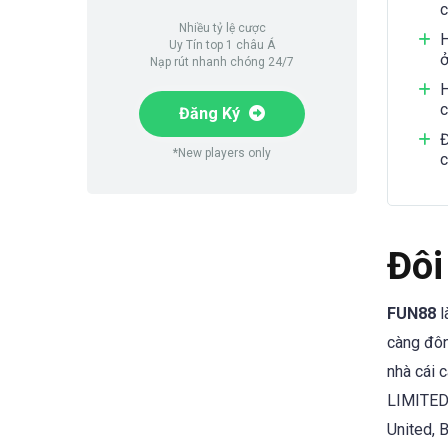
c
Nhiều tỷ lệ cược
H
Uy Tín top 1 châu Á
ở
Nạp rút nhanh chóng 24/7
H
c
Đăng Ký
Đ
*New players only
c
Đôi
FUN88
l
càng đôn
nhà cái 
LIMITED.
United, 