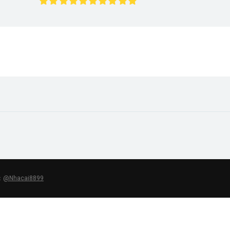
m：
@Nhacai8899