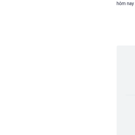
hôm nay 