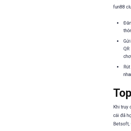
fun88 clu
Đăn
thô
Gửi
QR 
chơ
Rút
nha
Top
Khi truy
cái đã h
Betsoft,