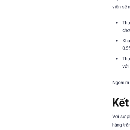
viên sẽ n
Thư
chơ
Khu
0.5
Thư
với
Ngoài ra
Kết
Với sự p
hàng tră