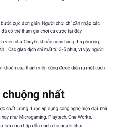
 bước cực đơn giản. Người chơi chỉ cần nhập các
 đã có thể tham gia chơi cá cược tại đây.
ành viên như Chuyển khoản ngân hàng địa phương,
h… Các giao dịch chỉ mất từ 3-5 phút, vì vậy người
 tài khoản của thành viên cũng được diễn ra một cách
 chuộng nhất
ợc chất lượng được áp dụng công nghệ hiện đại. nhà
iện nay như Microgaming, Playtech, One Works,
ự lựa chọn hấp dẫn dành cho người chơi.