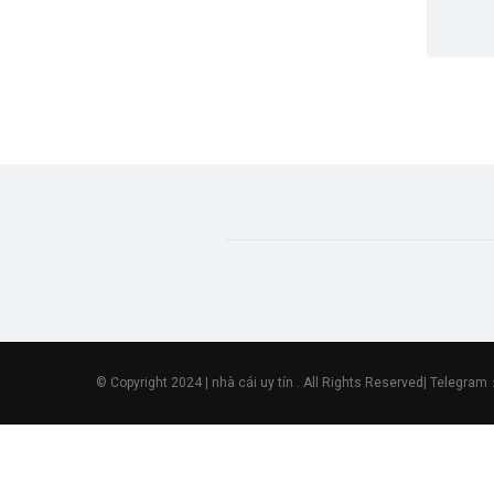
© Copyright 2024 | nhà cái uy tín . All Rights Reserved| Telegra