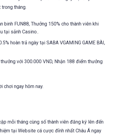
 trong tháng.
n binh FUN88, Thưởng 150% cho thành viên khi
 tại sảnh Casino..
s, 0.5% hoàn trả ngày tại SABA VGAMING GAME BÀI,
 thưởng với 300.000 VND, Nhận 188 điểm thưởng
i chơi ngay hôm nay.
y cập mỗi tháng cùng số thành viên đăng ký lên đến
nghiệm tại Website cá cược đỉnh nhất Châu Á ngay