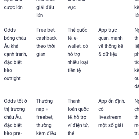
cược lớn
giải đấu
vực
kè
lớn
lớ
Odds
Free bet,
Thẻ quốc
App trực
N
bóng châu
cashback
tế, e-
quan, mạnh
th
Âu khá
theo thời
wallet, có
về thống kê
li
cạnh tranh,
gian
hỗ trợ
& dữ liệu
p
đặc biệt
nhiều loại
tí
kèo
tiền tệ
k
outright
ou
dà
Odds tốt ở
Thưởng
Thanh
App ổn định,
N
thị trường
nạp +
toán quốc
có
ch
châu Âu,
freebet,
tế, hỗ trợ
livestream
th
đặc biệt
thường
ví điện tử,
một số giải
m
kèo pre-
kèm điều
thẻ
t