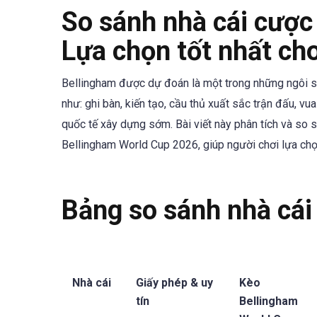
So sánh nhà cái cượ
Lựa chọn tốt nhất cho
Bellingham được dự đoán là một trong những ngôi s
như: ghi bàn, kiến tạo, cầu thủ xuất sắc trận đấu, vu
quốc tế xây dựng sớm. Bài viết này phân tích và so s
Bellingham World Cup 2026, giúp người chơi lựa chọ
Bảng so sánh nhà cái
Nhà cái
Giấy phép & uy
Kèo
tín
Bellingham