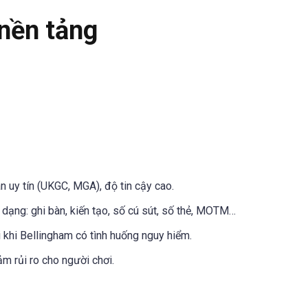
nền tảng
 uy tín (UKGC, MGA), độ tin cậy cao.
dạng: ghi bàn, kiến tạo, số cú sút, số thẻ, MOTM…
 khi Bellingham có tình huống nguy hiểm.
ảm rủi ro cho người chơi.