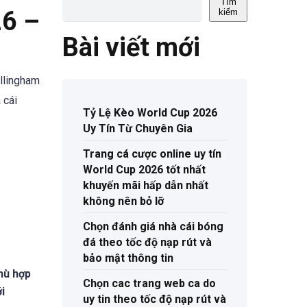
Tìm
26 –
kiếm
Bài viết mới
llingham
 cái
Tỷ Lệ Kèo World Cup 2026
Uy Tín Từ Chuyên Gia
Trang cá cược online uy tín
World Cup 2026 tốt nhất
khuyến mãi hấp dẫn nhất
không nên bỏ lỡ
Chọn đánh giá nhà cái bóng
đá theo tốc độ nạp rút và
bảo mật thông tin
hù hợp
Chọn cac trang web ca do
i
uy tin theo tốc độ nạp rút và