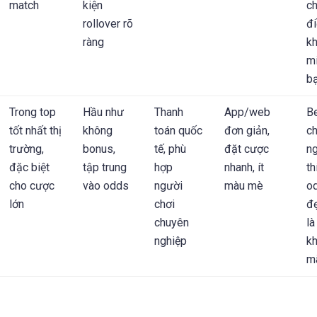
match
kiện
ch
rollover rõ
đi
ràng
k
m
b
Trong top
Hầu như
Thanh
App/web
Be
tốt nhất thị
không
toán quốc
đơn giản,
c
trường,
bonus,
tế, phù
đặt cược
ng
đặc biệt
tập trung
hợp
nhanh, ít
th
cho cược
vào odds
người
màu mè
o
lớn
chơi
đ
chuyên
là
nghiệp
k
m