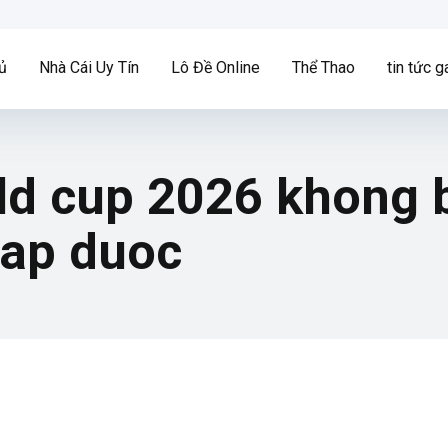
ủ
Nhà Cái Uy Tín
Lô Đề Online
Thể Thao
tin tức 
ld cup 2026 khong 
cap duoc