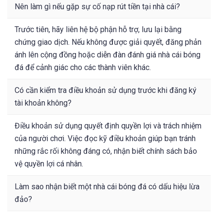
Nên làm gì nếu gặp sự cố nạp rút tiền tại nhà cái?
Trước tiên, hãy liên hệ bộ phận hỗ trợ, lưu lại bằng
chứng giao dịch. Nếu không được giải quyết, đăng phản
ánh lên cộng đồng hoặc diễn đàn đánh giá nhà cái bóng
đá để cảnh giác cho các thành viên khác.
Có cần kiểm tra điều khoản sử dụng trước khi đăng ký
tài khoản không?
Điều khoản sử dụng quyết định quyền lợi và trách nhiệm
của người chơi. Việc đọc kỹ điều khoản giúp bạn tránh
những rắc rối không đáng có, nhận biết chính sách bảo
vệ quyền lợi cá nhân.
Làm sao nhận biết một nhà cái bóng đá có dấu hiệu lừa
đảo?