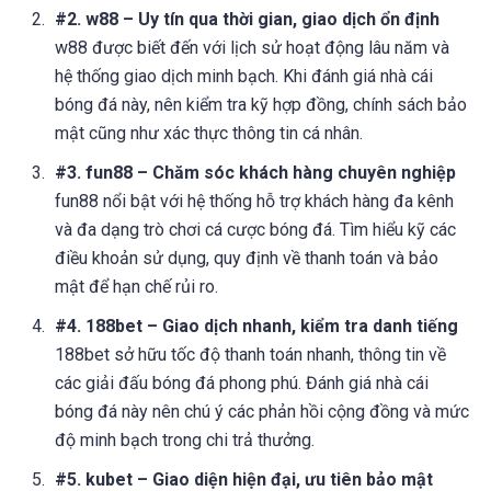
#2. w88 – Uy tín qua thời gian, giao dịch ổn định
w88 được biết đến với lịch sử hoạt động lâu năm và
hệ thống giao dịch minh bạch. Khi đánh giá nhà cái
bóng đá này, nên kiểm tra kỹ hợp đồng, chính sách bảo
mật cũng như xác thực thông tin cá nhân.
#3. fun88 – Chăm sóc khách hàng chuyên nghiệp
fun88 nổi bật với hệ thống hỗ trợ khách hàng đa kênh
và đa dạng trò chơi cá cược bóng đá. Tìm hiểu kỹ các
điều khoản sử dụng, quy định về thanh toán và bảo
mật để hạn chế rủi ro.
#4. 188bet – Giao dịch nhanh, kiểm tra danh tiếng
188bet sở hữu tốc độ thanh toán nhanh, thông tin về
các giải đấu bóng đá phong phú. Đánh giá nhà cái
bóng đá này nên chú ý các phản hồi cộng đồng và mức
độ minh bạch trong chi trả thưởng.
#5. kubet – Giao diện hiện đại, ưu tiên bảo mật