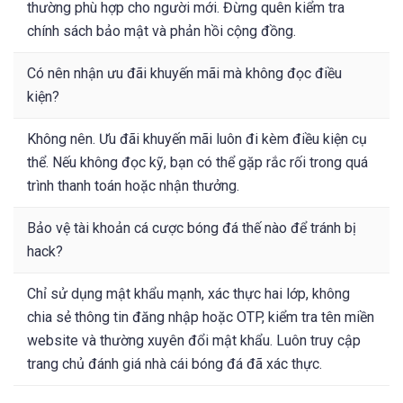
thường phù hợp cho người mới. Đừng quên kiểm tra
chính sách bảo mật và phản hồi cộng đồng.
Có nên nhận ưu đãi khuyến mãi mà không đọc điều
kiện?
Không nên. Ưu đãi khuyến mãi luôn đi kèm điều kiện cụ
thể. Nếu không đọc kỹ, bạn có thể gặp rắc rối trong quá
trình thanh toán hoặc nhận thưởng.
Bảo vệ tài khoản cá cược bóng đá thế nào để tránh bị
hack?
Chỉ sử dụng mật khẩu mạnh, xác thực hai lớp, không
chia sẻ thông tin đăng nhập hoặc OTP, kiểm tra tên miền
website và thường xuyên đổi mật khẩu. Luôn truy cập
trang chủ đánh giá nhà cái bóng đá đã xác thực.