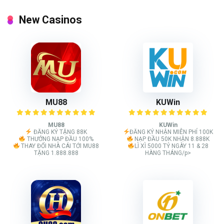
New Casinos
MU88
KUWin
MU88
KUWin
ĐĂNG KÝ TẶNG 88K
ĐĂNG KÝ NHẬN MIỄN PHÍ 100K
THƯỞNG NẠP ĐẦU 100%
NẠP ĐẦU 50K NHẬN 8.888K
THAY ĐỔI NHÀ CÁI TỚI MU88
LÌ XÌ 5000 TỶ NGÀY 11 & 28
TẶNG 1.888.888
HÀNG THÁNG/p>