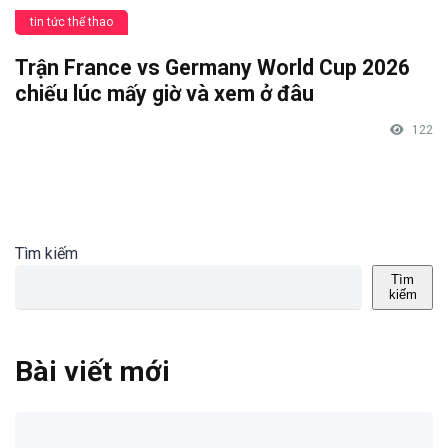
tin tức thể thao
Trận France vs Germany World Cup 2026
chiếu lúc mấy giờ và xem ở đâu
122
Tìm kiếm
Tìm
kiếm
Bài viết mới