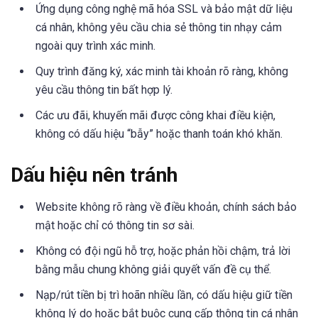
Ứng dụng công nghệ mã hóa SSL và bảo mật dữ liệu
cá nhân, không yêu cầu chia sẻ thông tin nhạy cảm
ngoài quy trình xác minh.
Quy trình đăng ký, xác minh tài khoản rõ ràng, không
yêu cầu thông tin bất hợp lý.
Các ưu đãi, khuyến mãi được công khai điều kiện,
không có dấu hiệu “bẫy” hoặc thanh toán khó khăn.
Dấu hiệu nên tránh
Website không rõ ràng về điều khoản, chính sách bảo
mật hoặc chỉ có thông tin sơ sài.
Không có đội ngũ hỗ trợ, hoặc phản hồi chậm, trả lời
bằng mẫu chung không giải quyết vấn đề cụ thể.
Nạp/rút tiền bị trì hoãn nhiều lần, có dấu hiệu giữ tiền
không lý do hoặc bắt buộc cung cấp thông tin cá nhân