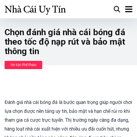
Chọn đánh giá nhà cái bóng đá
theo tốc độ nạp rút và bảo mật
thông tin
tin tức thể thao
Đánh giá nhà cái bóng đá là bước quan trọng giúp người chơi
lựa chọn được nền tảng uy tín, bảo mật và hạn chế rủi ro khi
tham gia cá cược trực tuyến. Thị trường ngày càng đa dạng,
hàng loạt nhà cái xuất hiện với nhiều ưu đãi cuốn hút, nhưng