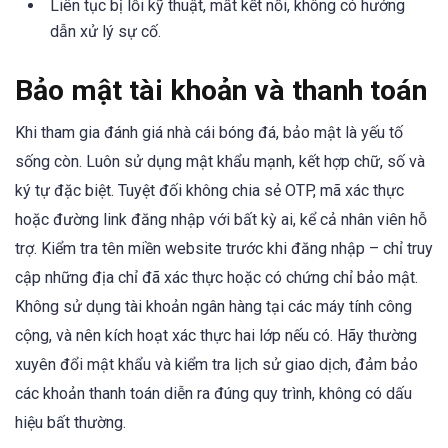
Liên tục bị lỗi kỹ thuật, mất kết nối, không có hướng
dẫn xử lý sự cố.
Bảo mật tài khoản và thanh toán
Khi tham gia đánh giá nhà cái bóng đá, bảo mật là yếu tố
sống còn. Luôn sử dụng mật khẩu mạnh, kết hợp chữ, số và
ký tự đặc biệt. Tuyệt đối không chia sẻ OTP, mã xác thực
hoặc đường link đăng nhập với bất kỳ ai, kể cả nhân viên hỗ
trợ. Kiểm tra tên miền website trước khi đăng nhập – chỉ truy
cập những địa chỉ đã xác thực hoặc có chứng chỉ bảo mật.
Không sử dụng tài khoản ngân hàng tại các máy tính công
cộng, và nên kích hoạt xác thực hai lớp nếu có. Hãy thường
xuyên đổi mật khẩu và kiểm tra lịch sử giao dịch, đảm bảo
các khoản thanh toán diễn ra đúng quy trình, không có dấu
hiệu bất thường.