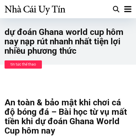
dự đoán Ghana world cup hôm
nay nạp rút nhanh nhất tiện lợi
nhiều phương thức
tin tức thể thao
An toàn & bảo mật khi chơi cá
độ bóng đá – Bài học từ vụ mất
tiền khi dự đoán Ghana World
Cup hôm nay