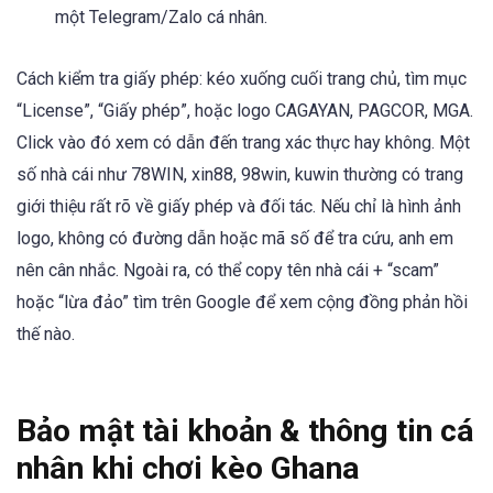
một Telegram/Zalo cá nhân.
Cách kiểm tra giấy phép: kéo xuống cuối trang chủ, tìm mục
“License”, “Giấy phép”, hoặc logo CAGAYAN, PAGCOR, MGA.
Click vào đó xem có dẫn đến trang xác thực hay không. Một
số nhà cái như 78WIN, xin88, 98win, kuwin thường có trang
giới thiệu rất rõ về giấy phép và đối tác. Nếu chỉ là hình ảnh
logo, không có đường dẫn hoặc mã số để tra cứu, anh em
nên cân nhắc. Ngoài ra, có thể copy tên nhà cái + “scam”
hoặc “lừa đảo” tìm trên Google để xem cộng đồng phản hồi
thế nào.
Bảo mật tài khoản & thông tin cá
nhân khi chơi kèo Ghana