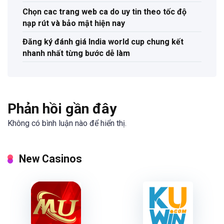
Chọn cac trang web ca do uy tin theo tốc độ
nạp rút và bảo mật hiện nay
Đăng ký đánh giá India world cup chung kết
nhanh nhất từng bước dễ làm
Phản hồi gần đây
Không có bình luận nào để hiển thị.
New Casinos