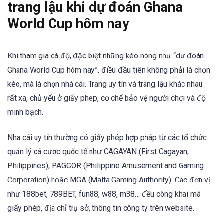
trang lậu khi dự đoán Ghana
World Cup hôm nay
Khi tham gia cá độ, đặc biệt những kèo nóng như “dự đoán
Ghana World Cup hôm nay”, điều đầu tiên không phải là chọn
kèo, mà là chọn nhà cái. Trang uy tín và trang lậu khác nhau
rất xa, chủ yếu ở giấy phép, cơ chế bảo vệ người chơi và độ
minh bạch.
Nhà cái uy tín thường có giấy phép hợp pháp từ các tổ chức
quản lý cá cược quốc tế như CAGAYAN (First Cagayan,
Philippines), PAGCOR (Philippine Amusement and Gaming
Corporation) hoặc MGA (Malta Gaming Authority). Các đơn vị
như 188bet, 789BET, fun88, w88, m88… đều công khai mã
giấy phép, địa chỉ trụ sở, thông tin công ty trên website.