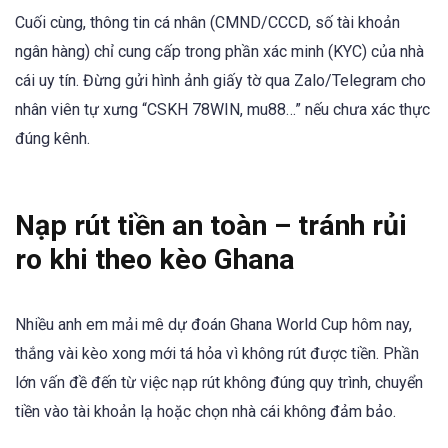
Cuối cùng, thông tin cá nhân (CMND/CCCD, số tài khoản
ngân hàng) chỉ cung cấp trong phần xác minh (KYC) của nhà
cái uy tín. Đừng gửi hình ảnh giấy tờ qua Zalo/Telegram cho
nhân viên tự xưng “CSKH 78WIN, mu88…” nếu chưa xác thực
đúng kênh.
Nạp rút tiền an toàn – tránh rủi
ro khi theo kèo Ghana
Nhiều anh em mải mê dự đoán Ghana World Cup hôm nay,
thắng vài kèo xong mới tá hỏa vì không rút được tiền. Phần
lớn vấn đề đến từ việc nạp rút không đúng quy trình, chuyển
tiền vào tài khoản lạ hoặc chọn nhà cái không đảm bảo.