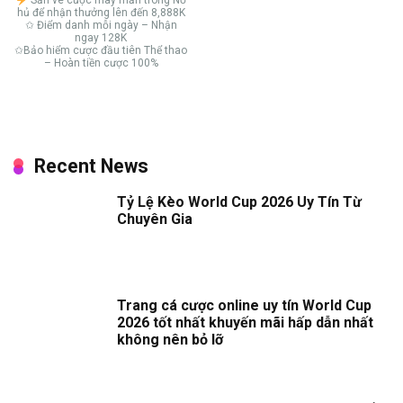
Săn vé cược may mắn trong Nổ
hủ để nhận thưởng lên đến 8,888K
✩ Điểm danh mỗi ngày – Nhận
ngay 128K
✩Bảo hiểm cược đầu tiên Thể thao
– Hoàn tiền cược 100%
Recent News
Tỷ Lệ Kèo World Cup 2026 Uy Tín Từ
Chuyên Gia
Trang cá cược online uy tín World Cup
2026 tốt nhất khuyến mãi hấp dẫn nhất
không nên bỏ lỡ