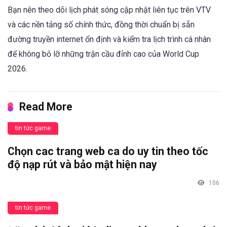
Bạn nên theo dõi lịch phát sóng cập nhật liên tục trên VTV
và các nền tảng số chính thức, đồng thời chuẩn bị sẵn
đường truyền internet ổn định và kiểm tra lịch trình cá nhân
để không bỏ lỡ những trận cầu đỉnh cao của World Cup
2026.
Read More
tin tức game
Chọn cac trang web ca do uy tin theo tốc
độ nạp rút và bảo mật hiện nay
106
tin tức game