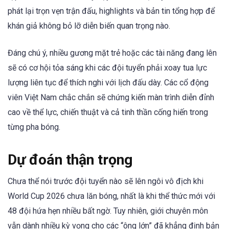
phát lại trọn vẹn trận đấu, highlights và bản tin tổng hợp để
khán giả không bỏ lỡ diễn biến quan trọng nào.
Đáng chú ý, nhiều gương mặt trẻ hoặc các tài năng đang lên
sẽ có cơ hội tỏa sáng khi các đội tuyển phải xoay tua lực
lượng liên tục để thích nghi với lịch đấu dày. Các cổ động
viên Việt Nam chắc chắn sẽ chứng kiến màn trình diễn đỉnh
cao về thể lực, chiến thuật và cả tinh thần cống hiến trong
từng pha bóng.
Dự đoán thận trọng
Chưa thể nói trước đội tuyển nào sẽ lên ngôi vô địch khi
World Cup 2026 chưa lăn bóng, nhất là khi thể thức mới với
48 đội hứa hẹn nhiều bất ngờ. Tuy nhiên, giới chuyên môn
vẫn dành nhiều kỳ vọng cho các “ông lớn” đã khẳng định bản