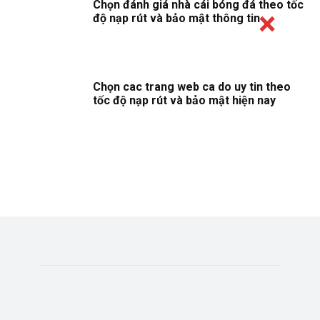
Chọn đánh giá nhà cái bóng đá theo tốc
độ nạp rút và bảo mật thông tin
Chọn cac trang web ca do uy tin theo
tốc độ nạp rút và bảo mật hiện nay