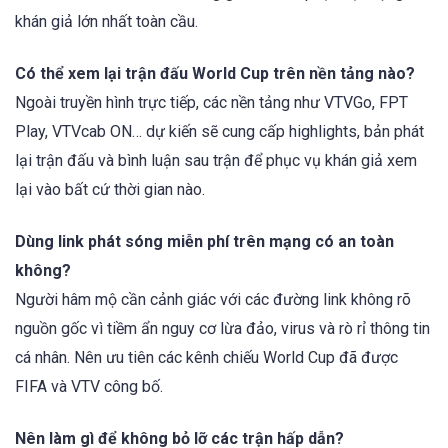
khán giả lớn nhất toàn cầu.
Có thể xem lại trận đấu World Cup trên nền tảng nào?
Ngoài truyền hình trực tiếp, các nền tảng như VTVGo, FPT
Play, VTVcab ON… dự kiến sẽ cung cấp highlights, bản phát
lại trận đấu và bình luận sau trận để phục vụ khán giả xem
lại vào bất cứ thời gian nào.
Dùng link phát sóng miễn phí trên mạng có an toàn
không?
Người hâm mộ cần cảnh giác với các đường link không rõ
nguồn gốc vì tiềm ẩn nguy cơ lừa đảo, virus và rò rỉ thông tin
cá nhân. Nên ưu tiên các kênh chiếu World Cup đã được
FIFA và VTV công bố.
Nên làm gì để không bỏ lỡ các trận hấp dẫn?