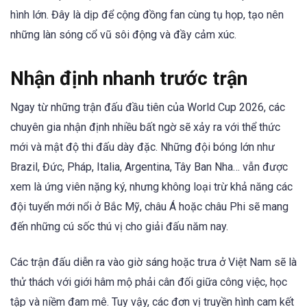
hình lớn. Đây là dịp để cộng đồng fan cùng tụ họp, tạo nên
những làn sóng cổ vũ sôi động và đầy cảm xúc.
Nhận định nhanh trước trận
Ngay từ những trận đấu đầu tiên của World Cup 2026, các
chuyên gia nhận định nhiều bất ngờ sẽ xảy ra với thể thức
mới và mật độ thi đấu dày đặc. Những đội bóng lớn như
Brazil, Đức, Pháp, Italia, Argentina, Tây Ban Nha… vẫn được
xem là ứng viên nặng ký, nhưng không loại trừ khả năng các
đội tuyển mới nổi ở Bắc Mỹ, châu Á hoặc châu Phi sẽ mang
đến những cú sốc thú vị cho giải đấu năm nay.
Các trận đấu diễn ra vào giờ sáng hoặc trưa ở Việt Nam sẽ là
thử thách với giới hâm mộ phải cân đối giữa công việc, học
tập và niềm đam mê. Tuy vậy, các đơn vị truyền hình cam kết