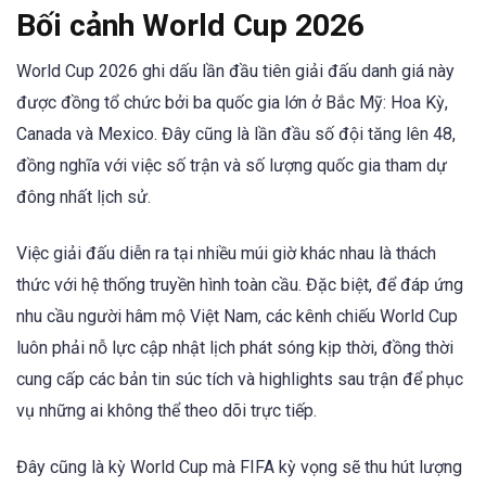
Bối cảnh World Cup 2026
World Cup 2026 ghi dấu lần đầu tiên giải đấu danh giá này
được đồng tổ chức bởi ba quốc gia lớn ở Bắc Mỹ: Hoa Kỳ,
Canada và Mexico. Đây cũng là lần đầu số đội tăng lên 48,
đồng nghĩa với việc số trận và số lượng quốc gia tham dự
đông nhất lịch sử.
Việc giải đấu diễn ra tại nhiều múi giờ khác nhau là thách
thức với hệ thống truyền hình toàn cầu. Đặc biệt, để đáp ứng
nhu cầu người hâm mộ Việt Nam, các kênh chiếu World Cup
luôn phải nỗ lực cập nhật lịch phát sóng kịp thời, đồng thời
cung cấp các bản tin súc tích và highlights sau trận để phục
vụ những ai không thể theo dõi trực tiếp.
Đây cũng là kỳ World Cup mà FIFA kỳ vọng sẽ thu hút lượng