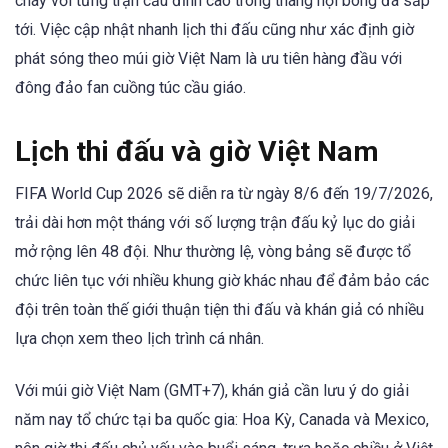
cháy với từng trận cầu đỉnh cao trong tháng hội bóng đá sắp
tới. Việc cập nhật nhanh lịch thi đấu cũng như xác định giờ
phát sóng theo múi giờ Việt Nam là ưu tiên hàng đầu với
đông đảo fan cuồng túc cầu giáo.
Lịch thi đấu và giờ Việt Nam
FIFA World Cup 2026 sẽ diễn ra từ ngày 8/6 đến 19/7/2026,
trải dài hơn một tháng với số lượng trận đấu kỷ lục do giải
mở rộng lên 48 đội. Như thường lệ, vòng bảng sẽ được tổ
chức liên tục với nhiều khung giờ khác nhau để đảm bảo các
đội trên toàn thế giới thuận tiện thi đấu và khán giả có nhiều
lựa chọn xem theo lịch trình cá nhân.
Với múi giờ Việt Nam (GMT+7), khán giả cần lưu ý do giải
năm nay tổ chức tại ba quốc gia: Hoa Kỳ, Canada và Mexico,