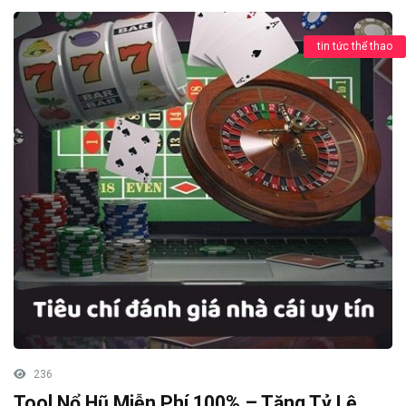
tin tức thể thao
236
Tool Nổ Hũ Miễn Phí 100% – Tăng Tỷ Lệ