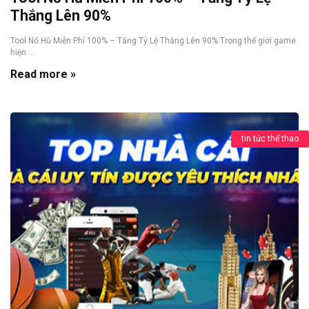
Thắng Lên 90%
Tool Nổ Hũ Miễn Phí 100% – Tăng Tỷ Lệ Thắng Lên 90% Trong thế giới game
hiện ...
Read more »
tin tức thể thao