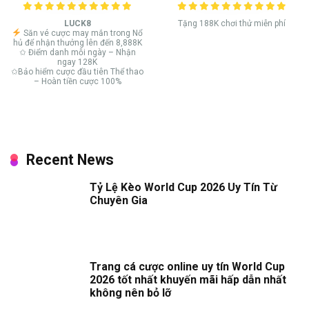
LUCK8
Tặng 188K chơi thử miễn phí
Săn vé cược may mắn trong Nổ
hủ để nhận thưởng lên đến 8,888K
✩ Điểm danh mỗi ngày – Nhận
ngay 128K
✩Bảo hiểm cược đầu tiên Thể thao
– Hoàn tiền cược 100%
Recent News
Tỷ Lệ Kèo World Cup 2026 Uy Tín Từ
Chuyên Gia
Trang cá cược online uy tín World Cup
2026 tốt nhất khuyến mãi hấp dẫn nhất
không nên bỏ lỡ