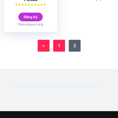
Đăng Ký
*New players only
«
1
2