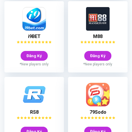
i9BET
M88
Đăng Ký
Đăng Ký
*New players only
*New players only
RS8
79Sodo
Đăng Ký
Đăng Ký