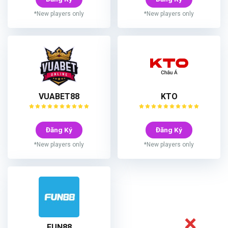
*New players only
*New players only
VUABET88
KTO
Đăng Ký
Đăng Ký
*New players only
*New players only
FUN88